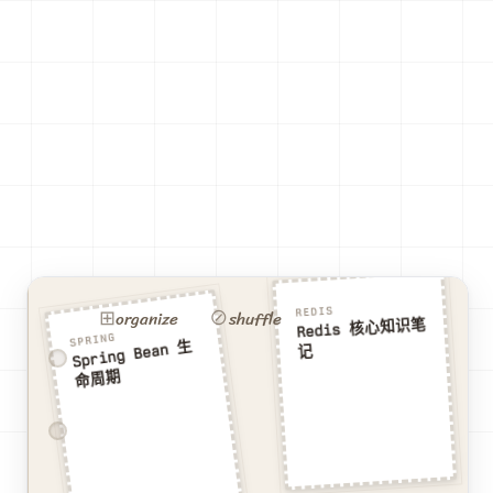
MySQL 锁机制与事
务隔离
MYSQL
MySQL 索引
2026-03-23
2026-03-12
⊞
⊘
REDIS
organize
shuffle
Redis 核心知识笔
SPRING
Spring Bean 生
记
命周期